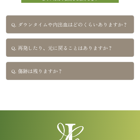
Q. ダウンタイムや内出血はどのくらいありますか？
A. 腫れや内出血は1週間前後で落ち着きます。
Q. 再発したり、元に戻ることはありますか？
メイクでカバーできる程度のことが多く、マス
ク生活の中でも過ごしやすい時期です。
A. 脂肪のふくらみが原因のクマは、再発の可能
Q. 傷跡は残りますか？
性は低いです。
ただし、加齢によるたるみや皮膚の変化で将来
的に別の要因が出ることはあります。
A. 経結膜（まぶたの裏側）から行うため、表に
傷は残りません。
抜糸も不要で、術後の見た目も自然です。