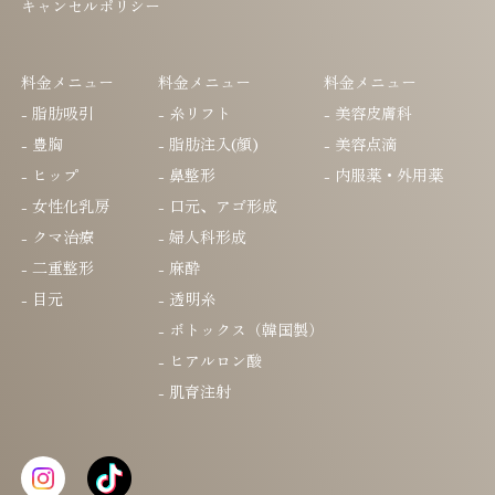
キャンセルポリシー
料金メニュー
料金メニュー
料金メニュー
- 脂肪吸引
- 糸リフト
- 美容皮膚科
- 豊胸
- 脂肪注入(顔)
- 美容点滴
- ヒップ
- 鼻整形
- 内服薬・外用薬
- 女性化乳房
- 口元、アゴ形成
- クマ治療
- 婦人科形成
- 二重整形
- 麻酔
- 目元
- 透明糸
- ボトックス（韓国製）
- ヒアルロン酸
- 肌育注射